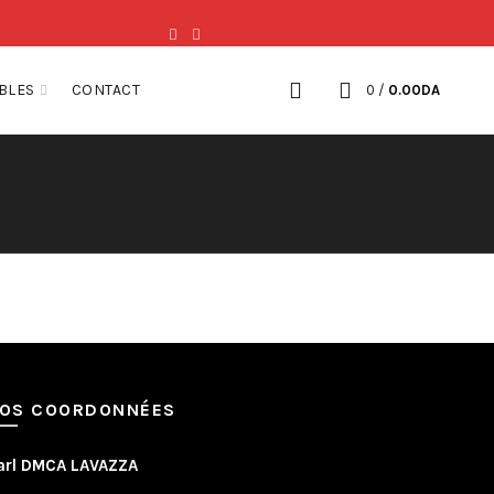
BLES
CONTACT
0
/
0.00
DA
OS COORDONNÉES
arl DMCA LAVAZZA