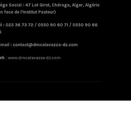
ège Social : 47 Lot Girot, Chéraga, Alger, Algérie
n face de l’institut Pasteur)
él : 023 36 73 72 / 0550 90 60 71 / 0550 90 66
6
-mail :
contact@dmcalavazza-dz.com
eb
:
www.dmcalavazza-dz.com