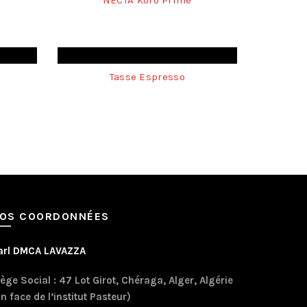
NECTA Koro Prime
Tasse Espresso
OS COORDONNÉES
arl DMCA LAVAZZA
ège Social : 47 Lot Girot, Chéraga, Alger, Algérie
n face de l’institut Pasteur)