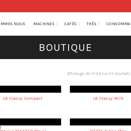
OMMES NOUS
MACHINES
CAFÉS
THÉS
CONSOMMA
BOUTIQUE
Affichage de 13–24 sur 25 résultats
LB Classy Compact
LB Classy Milk